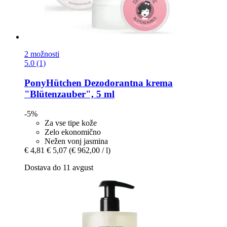
2 možnosti
5.0 (1)
PonyHütchen
Dezodorantna krema
"Blütenzauber", 5 ml
-5%
Za vse tipe kože
Zelo ekonomično
Nežen vonj jasmina
€ 4,81
€ 5,07
(€ 962,00 / l)
Dostava do 11 avgust