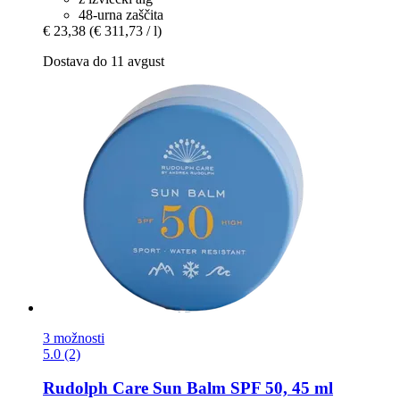
48-urna zaščita
€ 23,38
(€ 311,73 / l)
Dostava do 11 avgust
3 možnosti
5.0 (2)
Rudolph Care
Sun Balm SPF 50, 45 ml