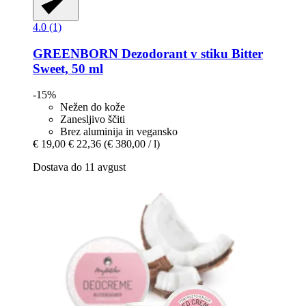
4.0 (1)
GREENBORN
Dezodorant v stiku Bitter
Sweet, 50 ml
-15%
Nežen do kože
Zanesljivo ščiti
Brez aluminija in vegansko
€ 19,00
€ 22,36
(€ 380,00 / l)
Dostava do 11 avgust