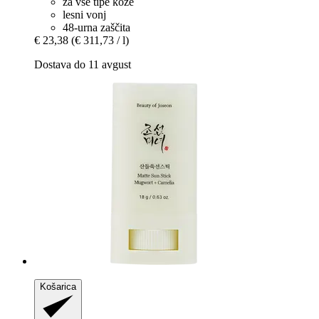
za vse tipe kože
lesni vonj
48-urna zaščita
€ 23,38
(€ 311,73 / l)
Dostava do 11 avgust
Košarica