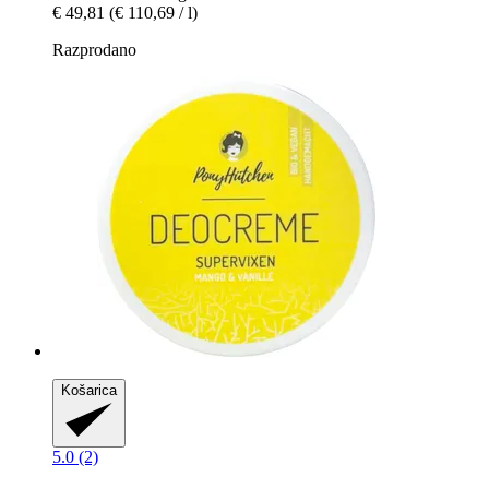
€ 49,81
(€ 110,69 / l)
Razprodano
Košarica
5.0 (2)