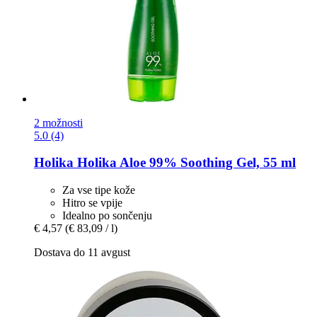
2 možnosti
5.0 (4)
Holika Holika
Aloe 99% Soothing Gel, 55 ml
Za vse tipe kože
Hitro se vpije
Idealno po sončenju
€ 4,57
(€ 83,09 / l)
Dostava do 11 avgust