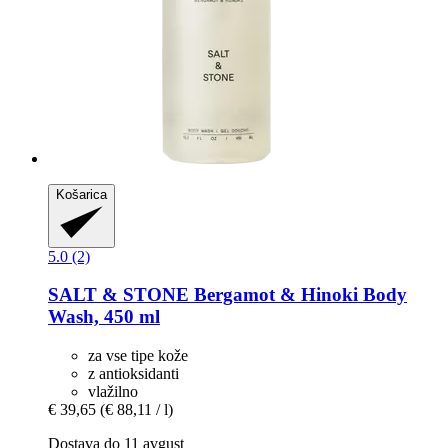
Košarica
5.0 (2)
SALT & STONE
Bergamot & Hinoki Body
Wash, 450 ml
za vse tipe kože
z antioksidanti
vlažilno
€ 39,65
(€ 88,11 / l)
Dostava do 11 avgust