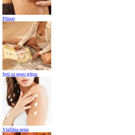
Pilingi
Seti za nego telesa
Vlažilna nega