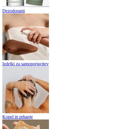
Dezodoranti
Izdelki za samoporjavitev
Kopel in prhanje