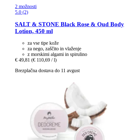
2 možnosti
5.0 (2)
SALT & STONE
Black Rose & Oud Body
Lotion, 450 ml
za vse tipe kože
za nego, zaščito in vlaženje
z morskimi algami in spirulino
€ 49,81
(€ 110,69 / l)
Brezplačna dostava do 11 avgust