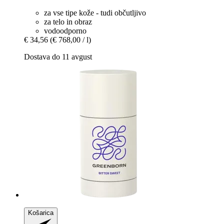
za vse tipe kože - tudi občutljivo
za telo in obraz
vodoodporno
€ 34,56
(€ 768,00 / l)
Dostava do 11 avgust
Košarica