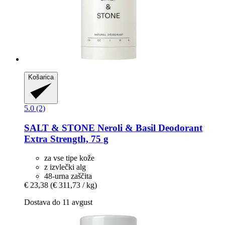
Košarica
5.0 (2)
SALT & STONE
Neroli & Basil Deodorant
Extra Strength, 75 g
za vse tipe kože
z izvlečki alg
48-urna zaščita
€ 23,38
(€ 311,73 / kg)
Dostava do 11 avgust