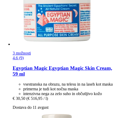
3 možnosti
4.6 (9)
Egyptian Magic
Egyptian Magic Skin Cream,
59 ml
vsestranska na obrazu, na telesu in na laseh kot maska
primerna je tudi kot nočna maska
intenzivna nega za zelo suho in občutljivo kožo
€ 30,50
(€ 516,95 / l)
Dostava do 11 avgust