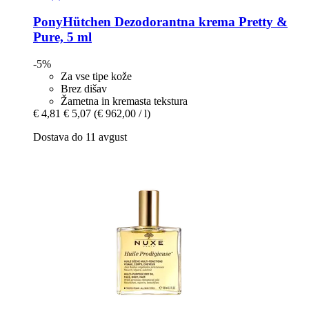
PonyHütchen
Dezodorantna krema Pretty &
Pure, 5 ml
-5%
Za vse tipe kože
Brez dišav
Žametna in kremasta tekstura
€ 4,81
€ 5,07
(€ 962,00 / l)
Dostava do 11 avgust