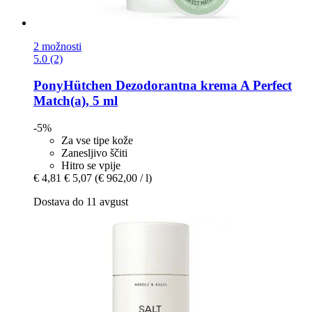
2 možnosti
5.0 (2)
PonyHütchen
Dezodorantna krema A Perfect
Match(a), 5 ml
-5%
Za vse tipe kože
Zanesljivo ščiti
Hitro se vpije
€ 4,81
€ 5,07
(€ 962,00 / l)
Dostava do 11 avgust