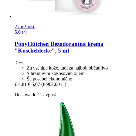
2 možnosti
5.0 (4)
PonyHütchen
Dezodorantna krema
"Kuscheldecke", 5 ml
-5%
Za vse tipe kože, tudi za najbolj občutljivo
S hranljivim kokosovim oljem
Še posebej ekonomično
€ 4,81
€ 5,07
(€ 962,00 / l)
Dostava do 11 avgust