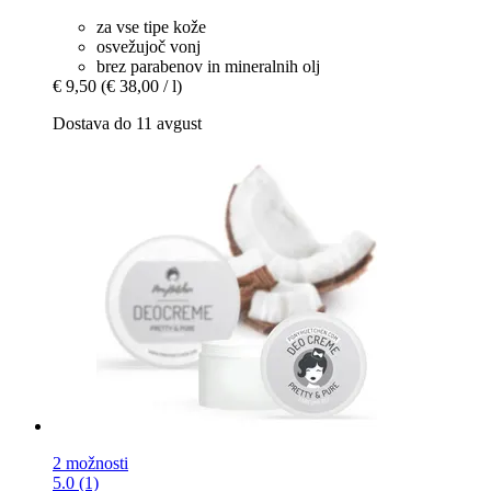
za vse tipe kože
osvežujoč vonj
brez parabenov in mineralnih olj
€ 9,50
(€ 38,00 / l)
Dostava do 11 avgust
2 možnosti
5.0 (1)