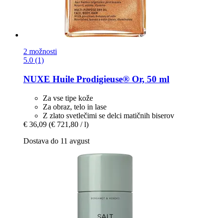
2 možnosti
5.0 (1)
NUXE
Huile Prodigieuse® Or, 50 ml
Za vse tipe kože
Za obraz, telo in lase
Z zlato svetlečimi se delci matičnih biserov
€ 36,09
(€ 721,80 / l)
Dostava do 11 avgust