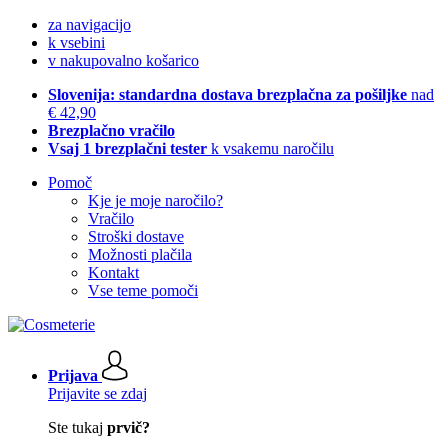
za navigacijo
k vsebini
v nakupovalno košarico
Slovenija: standardna dostava brezplačna za pošiljke
nad
€ 42,90
Brezplačno vračilo
Vsaj 1 brezplačni tester
k vsakemu naročilu
Pomoč
Kje je moje naročilo?
Vračilo
Stroški dostave
Možnosti plačila
Kontakt
Vse teme pomoči
Prijava
Prijavite se zdaj
Ste tukaj
prvič?