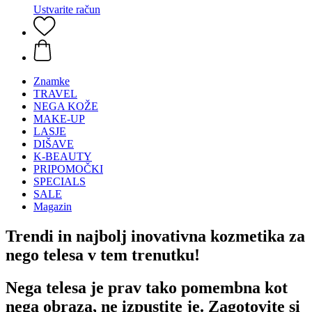
Ustvarite račun
Znamke
TRAVEL
NEGA KOŽE
MAKE-UP
LASJE
DIŠAVE
K-BEAUTY
PRIPOMOČKI
SPECIALS
SALE
Magazin
Trendi in najbolj inovativna kozmetika za
nego telesa v tem trenutku!
Nega telesa je prav tako pomembna kot
nega obraza, ne izpustite je. Zagotovite si