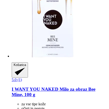
Košarica
5.0 (1)
I WANT YOU NAKED
Milo za obraz Bee
Mine, 100 g
za vse tipe kože
očisti in neguje