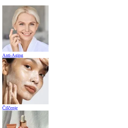
Anti-Aging
Čiščenje