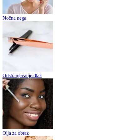
Nočna nega
Odstranjevanje dlak
Olja za obraz