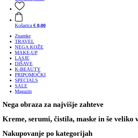
Košarica
€ 0,00
Znamke
TRAVEL
NEGA KOŽE
MAKE-UP
LASJE
DIŠAVE
K-BEAUTY
PRIPOMOČKI
SPECIALS
SALE
Magazin
Nega obraza za najvišje zahteve
Kreme, serumi, čistila, maske in še veliko 
Nakupovanje po kategorijah