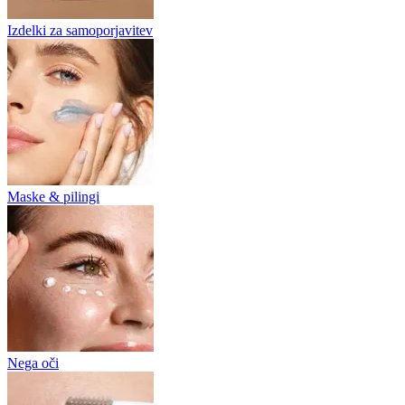
Izdelki za samoporjavitev
Maske & pilingi
Nega oči