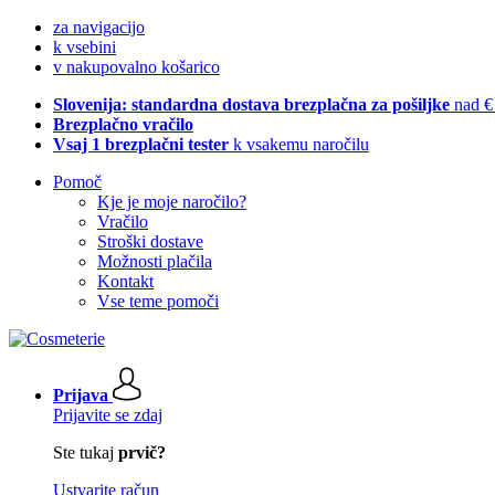
za navigacijo
k vsebini
v nakupovalno košarico
Slovenija: standardna dostava brezplačna za pošiljke
nad €
Brezplačno vračilo
Vsaj 1 brezplačni tester
k vsakemu naročilu
Pomoč
Kje je moje naročilo?
Vračilo
Stroški dostave
Možnosti plačila
Kontakt
Vse teme pomoči
Prijava
Prijavite se zdaj
Ste tukaj
prvič?
Ustvarite račun