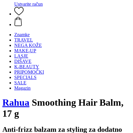
Ustvarite račun
Znamke
TRAVEL
NEGA KOŽE
MAKE-UP
LASJE
DIŠAVE
K-BEAUTY
PRIPOMOČKI
SPECIALS
SALE
Magazin
Rahua
Smoothing Hair Balm,
17 g
Anti-frizz balzam za styling za dodatno