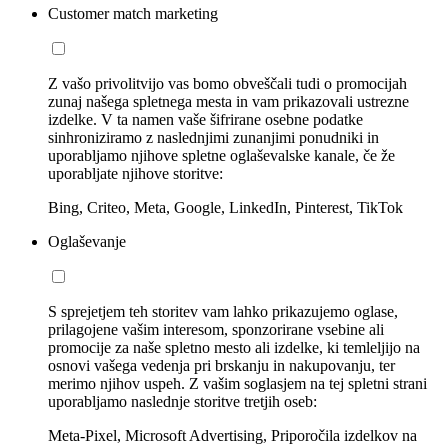
Customer match marketing
Z vašo privolitvijo vas bomo obveščali tudi o promocijah
zunaj našega spletnega mesta in vam prikazovali ustrezne
izdelke. V ta namen vaše šifrirane osebne podatke
sinhroniziramo z naslednjimi zunanjimi ponudniki in
uporabljamo njihove spletne oglaševalske kanale, če že
uporabljate njihove storitve:
Bing, Criteo, Meta, Google, LinkedIn, Pinterest, TikTok
Oglaševanje
S sprejetjem teh storitev vam lahko prikazujemo oglase,
prilagojene vašim interesom, sponzorirane vsebine ali
promocije za naše spletno mesto ali izdelke, ki temleljijo na
osnovi vašega vedenja pri brskanju in nakupovanju, ter
merimo njihov uspeh. Z vašim soglasjem na tej spletni strani
uporabljamo naslednje storitve tretjih oseb:
Meta-Pixel, Microsoft Advertising, Priporočila izdelkov na