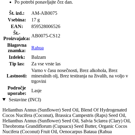
Po potrebi ponavljajte čez dan.
Št. izd.:
AM-AB0075
Vsebina:
17 g
EAN:
859528006526
Št.-
AB0075-CS12
Proizvajalca:
Blagovna
Rahua
znamka:
Izdelek:
Balzam
Tip las:
Za vse vrste las
Varno v času nosečnosti, Brez alkohola, Brez
Lastnosti:
mineralnih olj, Brez testiranja na živalih, na voljo v
trgovini
Področje
Lasje
uporabe:
Sestavine (INCI)
Helianthus Annus (Sunflower) Seed Oil, Blend Of Hydrogenated
Cocos Nucifera (Coconut), Brassica Campestris (Raps) Seed Oil,
Helianthus Annus (Sunflower) Seed Oil, Salvia Sclarea (Clary) Oil,
Theobroma Grandiflorum (Cupuacu) Seed Butter, Organic Cocos
Nucifera (Coconut) Fruit Oil, Oenocarpus Bataua (Rahua