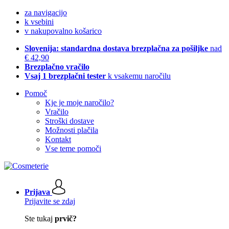
za navigacijo
k vsebini
v nakupovalno košarico
Slovenija: standardna dostava brezplačna za pošiljke
nad
€ 42,90
Brezplačno vračilo
Vsaj 1 brezplačni tester
k vsakemu naročilu
Pomoč
Kje je moje naročilo?
Vračilo
Stroški dostave
Možnosti plačila
Kontakt
Vse teme pomoči
Prijava
Prijavite se zdaj
Ste tukaj
prvič?