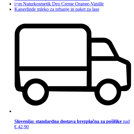
i+m Naturkosmetik Deo Creme Orange-Vanille
Kaiserlinde mleko za prhanje in paket za lase
Slovenija: standardna dostava brezplačna za pošiljke
nad
€ 42,90