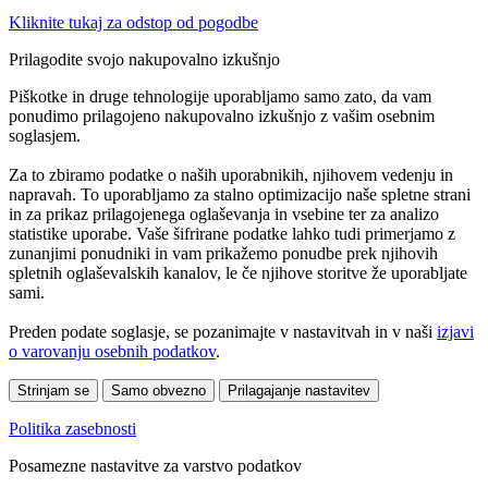
Kliknite tukaj za odstop od pogodbe
Prilagodite svojo nakupovalno izkušnjo
Piškotke in druge tehnologije uporabljamo samo zato, da vam
ponudimo prilagojeno nakupovalno izkušnjo z vašim osebnim
soglasjem.
Za to zbiramo podatke o naših uporabnikih, njihovem vedenju in
napravah. To uporabljamo za stalno optimizacijo naše spletne strani
in za prikaz prilagojenega oglaševanja in vsebine ter za analizo
statistike uporabe. Vaše šifrirane podatke lahko tudi primerjamo z
zunanjimi ponudniki in vam prikažemo ponudbe prek njihovih
spletnih oglaševalskih kanalov, le če njihove storitve že uporabljate
sami.
Preden podate soglasje, se pozanimajte v nastavitvah in v naši
izjavi
o varovanju osebnih podatkov
.
Strinjam se
Samo obvezno
Prilagajanje nastavitev
Politika zasebnosti
Posamezne nastavitve za varstvo podatkov