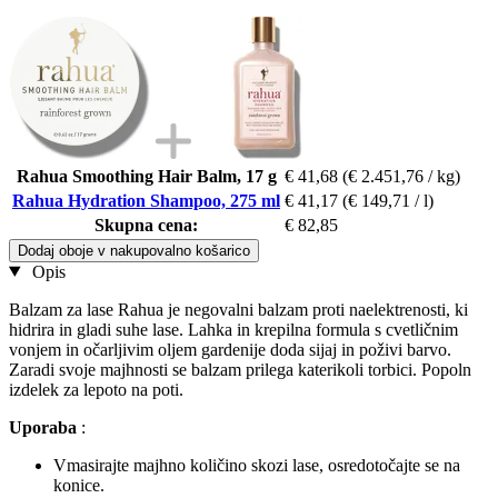
Rahua Smoothing Hair Balm, 17 g
€ 41,68
(€ 2.451,76 / kg)
Rahua Hydration Shampoo, 275 ml
€ 41,17
(€ 149,71 / l)
Skupna cena:
€ 82,85
Dodaj oboje v nakupovalno košarico
Opis
Balzam za lase Rahua je negovalni balzam proti naelektrenosti, ki
hidrira in gladi suhe lase. Lahka in krepilna formula s cvetličnim
vonjem in očarljivim oljem gardenije doda sijaj in poživi barvo.
Zaradi svoje majhnosti se balzam prilega katerikoli torbici. Popoln
izdelek za lepoto na poti.
Uporaba
:
Vmasirajte majhno količino skozi lase, osredotočajte se na
konice.