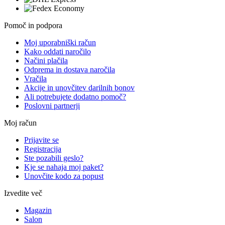
Pomoč in podpora
Moj uporabniški račun
Kako oddati naročilo
Načini plačila
Odprema in dostava naročila
Vračila
Akcije in unovčitev darilnih bonov
Ali potrebujete dodatno pomoč?
Poslovni partnerji
Moj račun
Prijavite se
Registracija
Ste pozabili geslo?
Kje se nahaja moj paket?
Unovčite kodo za popust
Izvedite več
Magazin
Salon