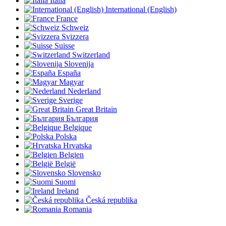
Italia
International (English)
France
Schweiz
Svizzera
Suisse
Switzerland
Slovenija
España
Magyar
Nederland
Sverige
Great Britain
България
Belgique
Polska
Hrvatska
Belgien
België
Slovensko
Suomi
Ireland
Česká republika
Romania