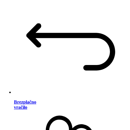
Brezplačno
vračilo