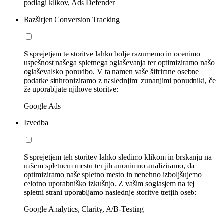
podlagi klikov, Ads Defender
Razširjen Conversion Tracking
S sprejetjem te storitve lahko bolje razumemo in ocenimo
uspešnost našega spletnega oglaševanja ter optimiziramo našo
oglaševalsko ponudbo. V ta namen vaše šifrirane osebne
podatke sinhroniziramo z naslednjimi zunanjimi ponudniki, če
že uporabljate njihove storitve:
Google Ads
Izvedba
S sprejetjem teh storitev lahko sledimo klikom in brskanju na
našem spletnem mestu ter jih anonimno analiziramo, da
optimiziramo naše spletno mesto in nenehno izboljšujemo
celotno uporabniško izkušnjo. Z vašim soglasjem na tej
spletni strani uporabljamo naslednje storitve tretjih oseb:
Google Analytics, Clarity, A/B-Testing