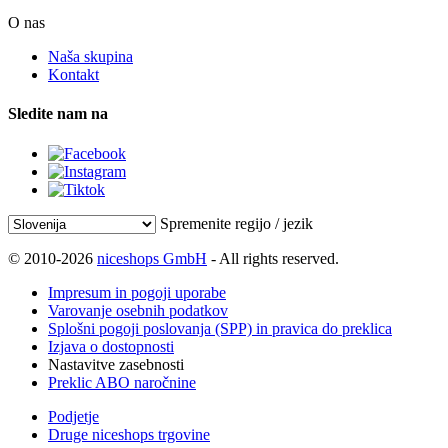
O nas
Naša skupina
Kontakt
Sledite nam na
Spremenite regijo / jezik
© 2010-2026
niceshops GmbH
- All rights reserved.
Impresum in pogoji uporabe
Varovanje osebnih podatkov
Splošni pogoji poslovanja (SPP) in pravica do preklica
Izjava o dostopnosti
Nastavitve zasebnosti
Preklic ABO naročnine
Podjetje
Druge niceshops trgovine