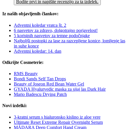
Bodite prvi in napišite recenzijo za ta izdelek.
Iz naših objavljenih člankov:
Adventni koledar vratca št. 2
6 nasvetov za zdravo, dolgotrajno porjavelost!
5 koristnih nasvetov za temne podočnjake
Najboljši postopki za lase za razcepljene konice, lomljenje las
in suhe konce
Adventni koledar: 14. dan
Odkrijte Cosmeterie:
RMS Beauty
Bondi Sands Self Tan Drops
Beauty of Joseon Red Bean Water Gel
GYADA Hyalurvedic maska za sijaj las Dark Hair
Mario Badescu Drying Patch
Novi izdelki:
3-kratni serum s hialuronsko kislino iz aloe vere
Ultimate Reset Extreme Repair Overnight Serum
MÁDARA Deep Comfort Hand Cream