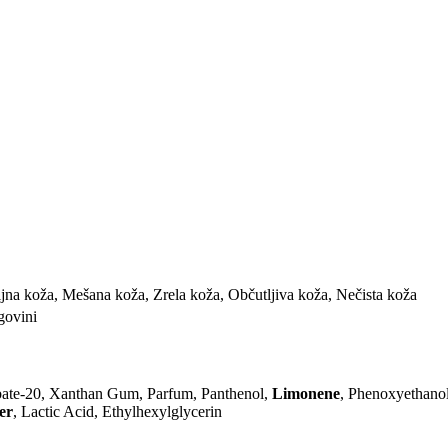
jna koža, Mešana koža, Zrela koža, Občutljiva koža, Nečista koža
rgovini
bate-20, Xanthan Gum, Parfum, Panthenol,
Limonene
, Phenoxyethanol
er
, Lactic Acid, Ethylhexylglycerin