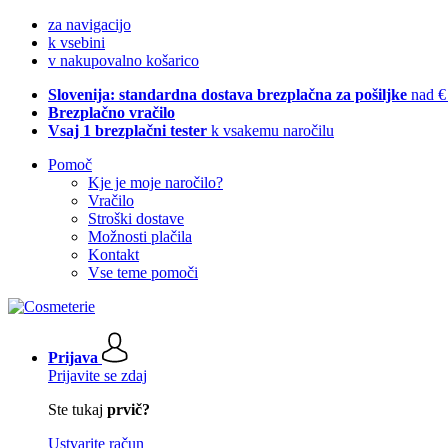
za navigacijo
k vsebini
v nakupovalno košarico
Slovenija: standardna dostava brezplačna za pošiljke
nad €
Brezplačno vračilo
Vsaj 1 brezplačni tester
k vsakemu naročilu
Pomoč
Kje je moje naročilo?
Vračilo
Stroški dostave
Možnosti plačila
Kontakt
Vse teme pomoči
Prijava
Prijavite se zdaj
Ste tukaj
prvič?
Ustvarite račun