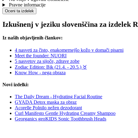
Pravne informacije
Oceni ta izdelek
Izkušnenj v jeziku slovenščina za izdelek
Iz naših objavljenih člankov:
4 nasveti za čisto, enakomernejšo kožo v domači pisarni
Meet the founder: NUORI
5 nasvetov za sijoče, zdrave zobe
Zodiac Edition: Bik (21.4. - 20.5.) ♉︎
Know How - nega obraza
Novi izdelki:
The Daily Dream - Hydrating Facial Routine
GYADA Detox maska za obraz
Acorelle Polnilo nežen dezodorant
Curl Manifesto Gentle Hydrating Creamy Shampoo
Georganics geoKIDS Sonic Toothbrush Heads