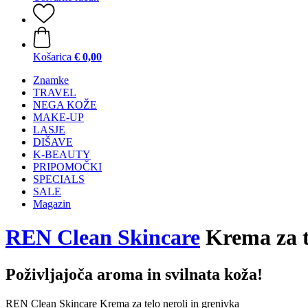
Košarica
€ 0,00
Znamke
TRAVEL
NEGA KOŽE
MAKE-UP
LASJE
DIŠAVE
K-BEAUTY
PRIPOMOČKI
SPECIALS
SALE
Magazin
REN Clean Skincare
Krema za te
Poživljajoča aroma in svilnata koža!
REN Clean Skincare Krema za telo neroli in grenivka