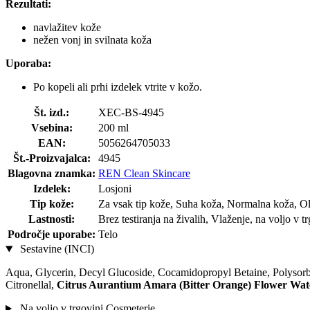
Rezultati:
navlažitev kože
nežen vonj in svilnata koža
Uporaba:
Po kopeli ali prhi izdelek vtrite v kožo.
Št. izd.:
XEC-BS-4945
Vsebina:
200 ml
EAN:
5056264705033
Št.-Proizvajalca:
4945
Blagovna znamka:
REN Clean Skincare
Izdelek:
Losjoni
Tip kože:
Za vsak tip kože, Suha koža, Normalna koža, Ol
Lastnosti:
Brez testiranja na živalih, Vlaženje, na voljo v t
Področje uporabe:
Telo
Sestavine (INCI)
Aqua, Glycerin, Decyl Glucoside, Cocamidopropyl Betaine, Polysor
Citronellal,
Citrus Aurantium Amara (Bitter Orange) Flower Wat
Na voljo v trgovini Cosmeterie