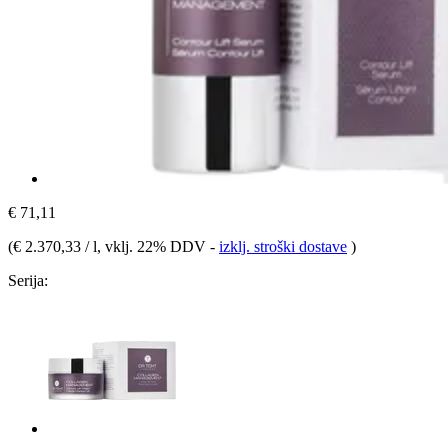
€ 71,11
(
€ 2.370,33 / l
, vklj. 22% DDV
-
izklj. stroški dostave
)
Serija: