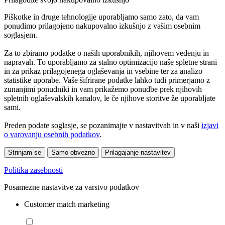
Piškotke in druge tehnologije uporabljamo samo zato, da vam
ponudimo prilagojeno nakupovalno izkušnjo z vašim osebnim
soglasjem.
Za to zbiramo podatke o naših uporabnikih, njihovem vedenju in
napravah. To uporabljamo za stalno optimizacijo naše spletne strani
in za prikaz prilagojenega oglaševanja in vsebine ter za analizo
statistike uporabe. Vaše šifrirane podatke lahko tudi primerjamo z
zunanjimi ponudniki in vam prikažemo ponudbe prek njihovih
spletnih oglaševalskih kanalov, le če njihove storitve že uporabljate
sami.
Preden podate soglasje, se pozanimajte v nastavitvah in v naši
izjavi
o varovanju osebnih podatkov
.
Strinjam se
Samo obvezno
Prilagajanje nastavitev
Politika zasebnosti
Posamezne nastavitve za varstvo podatkov
Customer match marketing