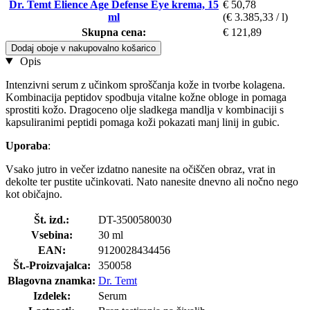
Dr. Temt Elience Age Defense Eye krema, 15
€ 50,78
ml
(€ 3.385,33 / l)
Skupna cena:
€ 121,89
Dodaj oboje v nakupovalno košarico
Opis
Intenzivni serum z učinkom sproščanja kože in tvorbe kolagena.
Kombinacija peptidov spodbuja vitalne kožne obloge in pomaga
sprostiti kožo. Dragoceno olje sladkega mandlja v kombinaciji s
kapsuliranimi peptidi pomaga koži pokazati manj linij in gubic.
Uporaba
:
Vsako jutro in večer izdatno nanesite na očiščen obraz, vrat in
dekolte ter pustite učinkovati. Nato nanesite dnevno ali nočno nego
kot običajno.
Št. izd.:
DT-3500580030
Vsebina:
30 ml
EAN:
9120028434456
Št.-Proizvajalca:
350058
Blagovna znamka:
Dr. Temt
Izdelek:
Serum