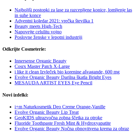
Najboljši postopki za lase za razcepljene konice, lomljenje las
in suhe konce
Adventni koledar 2021: vrečka številka 1
Beauty meets High-Tech
Napovejte celulitu vojno
Poslovne ženske v lepotni industriji
Odkrijte Cosmeterie:
Innersense Organic Beauty
Cosrx Master Patch X-Large
i like it clean Izvleček bio korenine ašvagande, 600 mg
Evolve Organic Beauty Darilna škatla Bright Eyes
MESAUDA ARTIST EYES Eye Pencil
Novi izdelki:
i+m Naturkosmetik Deo Creme Orange-Vanille
Evolve Organic Beauty Lip Treat
GeoKIDS ultrazvočna zobna ščetka za otroke
Fluoride Toothpaste Fresh Mint & Hydroxyapatite
Evolve Organic Beauty Nočna obnovitvena krema za obraz