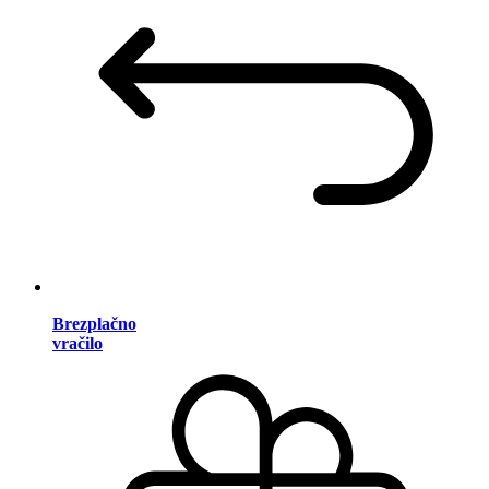
Brezplačno
vračilo