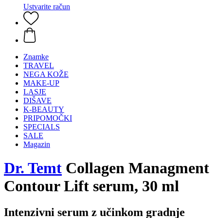
Ustvarite račun
Znamke
TRAVEL
NEGA KOŽE
MAKE-UP
LASJE
DIŠAVE
K-BEAUTY
PRIPOMOČKI
SPECIALS
SALE
Magazin
Dr. Temt
Collagen Managment
Contour Lift serum, 30 ml
Intenzivni serum z učinkom gradnje