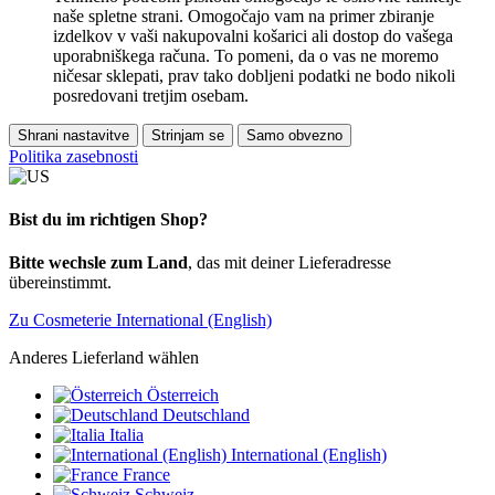
naše spletne strani. Omogočajo vam na primer zbiranje
izdelkov v vaši nakupovalni košarici ali dostop do vašega
uporabniškega računa. To pomeni, da o vas ne moremo
ničesar sklepati, prav tako dobljeni podatki ne bodo nikoli
posredovani tretjim osebam.
Shrani nastavitve
Strinjam se
Samo obvezno
Politika zasebnosti
Bist du im richtigen Shop?
Bitte wechsle zum Land
, das mit deiner Lieferadresse
übereinstimmt.
Zu Cosmeterie International (English)
Anderes Lieferland wählen
Österreich
Deutschland
Italia
International (English)
France
Schweiz