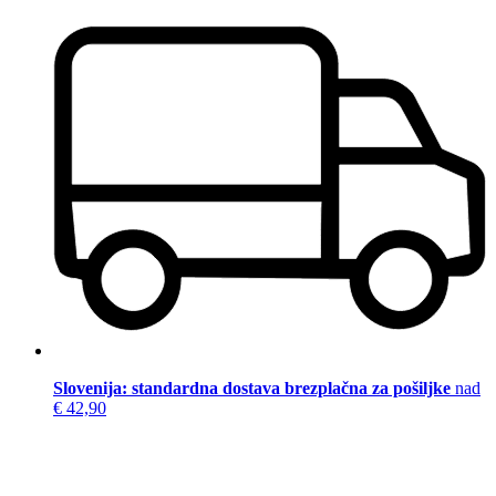
Slovenija: standardna dostava brezplačna za pošiljke
nad
€ 42,90