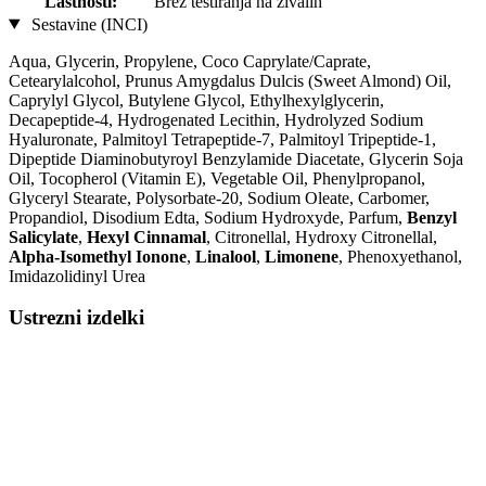
Lastnosti:
Brez testiranja na živalih
Sestavine (INCI)
Aqua, Glycerin, Propylene, Coco Caprylate/Caprate,
Cetearylalcohol, Prunus Amygdalus Dulcis (Sweet Almond) Oil,
Caprylyl Glycol, Butylene Glycol, Ethylhexylglycerin,
Decapeptide-4, Hydrogenated Lecithin, Hydrolyzed Sodium
Hyaluronate, Palmitoyl Tetrapeptide-7, Palmitoyl Tripeptide-1,
Dipeptide Diaminobutyroyl Benzylamide Diacetate, Glycerin Soja
Oil, Tocopherol (Vitamin E), Vegetable Oil, Phenylpropanol,
Glyceryl Stearate, Polysorbate-20, Sodium Oleate, Carbomer,
Propandiol, Disodium Edta, Sodium Hydroxyde, Parfum,
Benzyl
Salicylate
,
Hexyl Cinnamal
, Citronellal, Hydroxy Citronellal,
Alpha-Isomethyl Ionone
,
Linalool
,
Limonene
, Phenoxyethanol,
Imidazolidinyl Urea
Ustrezni izdelki