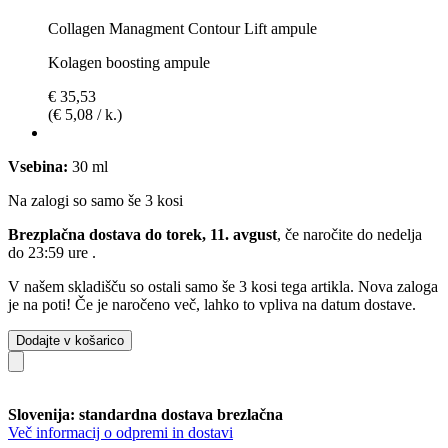
Collagen Managment Contour Lift ampule
Kolagen boosting ampule
€ 35,53
(€ 5,08 / k.)
Vsebina:
30 ml
Na zalogi so samo še 3 kosi
Brezplačna dostava do torek, 11. avgust
, če naročite do
nedelja
do 23:59 ure
.
V našem skladišču so ostali samo še 3 kosi tega artikla. Nova zaloga
je na poti! Če je naročeno več, lahko to vpliva na datum dostave.
Dodajte v košarico
Slovenija: standardna dostava brezlačna
Več informacij o odpremi in dostavi