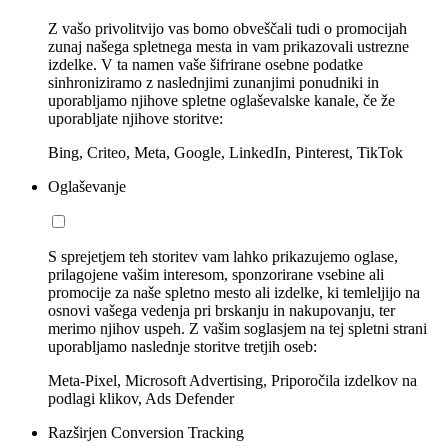
Z vašo privolitvijo vas bomo obveščali tudi o promocijah
zunaj našega spletnega mesta in vam prikazovali ustrezne
izdelke. V ta namen vaše šifrirane osebne podatke
sinhroniziramo z naslednjimi zunanjimi ponudniki in
uporabljamo njihove spletne oglaševalske kanale, če že
uporabljate njihove storitve:
Bing, Criteo, Meta, Google, LinkedIn, Pinterest, TikTok
Oglaševanje
S sprejetjem teh storitev vam lahko prikazujemo oglase,
prilagojene vašim interesom, sponzorirane vsebine ali
promocije za naše spletno mesto ali izdelke, ki temleljijo na
osnovi vašega vedenja pri brskanju in nakupovanju, ter
merimo njihov uspeh. Z vašim soglasjem na tej spletni strani
uporabljamo naslednje storitve tretjih oseb:
Meta-Pixel, Microsoft Advertising, Priporočila izdelkov na
podlagi klikov, Ads Defender
Razširjen Conversion Tracking