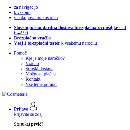
za navigacijo
k vsebini
v nakupovalno košarico
Slovenija: standardna dostava brezplačna za pošiljke
nad
€ 42,90
Brezplačno vračilo
Vsaj 1 brezplačni tester
k vsakemu naročilu
Pomoč
Kje je moje naročilo?
Vračilo
Stroški dostave
Možnosti plačila
Kontakt
Vse teme pomoči
Prijava
Prijavite se zdaj
Ste tukaj
prvič?