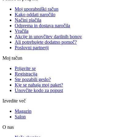
Moj uporabniški račun
Kako oddati naročilo
Načini plačila
Odprema in dostava naročila
Vračila
Akcije in unovčitev darilnih bonov
Ali potrebujete dodatno pomoč?
Poslovni partnerji
Moj račun
Prijavite se
Registracija
Ste pozabili geslo?
Kje se nahaja moj paket?
Unovčite kodo za popust
Izvedite več
Magazin
Salon
O nas