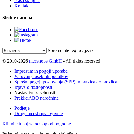
Naša skupina
Kontakt
Sledite nam na
Spremenite regijo / jezik
© 2010-2026
niceshops GmbH
- All rights reserved.
Impresum in pogoji uporabe
Varovanje osebnih podatkov
Splošni pogoji poslovanja (SPP) in pravica do preklica
Izjava o dostopnosti
Nastavitve zasebnosti
Preklic ABO naročnine
Podjetje
Druge niceshops trgovine
Kliknite tukaj za odstop od pogodbe
Prilagodite svojo nakupovalno izkušnjo