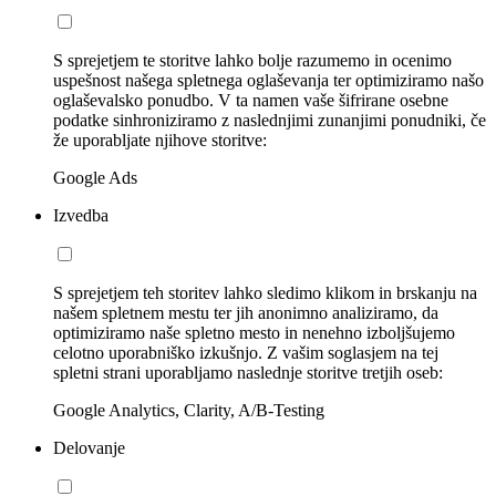
S sprejetjem te storitve lahko bolje razumemo in ocenimo
uspešnost našega spletnega oglaševanja ter optimiziramo našo
oglaševalsko ponudbo. V ta namen vaše šifrirane osebne
podatke sinhroniziramo z naslednjimi zunanjimi ponudniki, če
že uporabljate njihove storitve:
Google Ads
Izvedba
S sprejetjem teh storitev lahko sledimo klikom in brskanju na
našem spletnem mestu ter jih anonimno analiziramo, da
optimiziramo naše spletno mesto in nenehno izboljšujemo
celotno uporabniško izkušnjo. Z vašim soglasjem na tej
spletni strani uporabljamo naslednje storitve tretjih oseb:
Google Analytics, Clarity, A/B-Testing
Delovanje