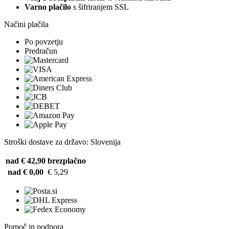
Varno plačilo
s šifriranjem SSL
Načini plačila
Po povzetju
Predračun
Stroški dostave za državo: Slovenija
nad € 42,90
brezplačno
nad € 0,00
€ 5,29
Pomoč in podpora