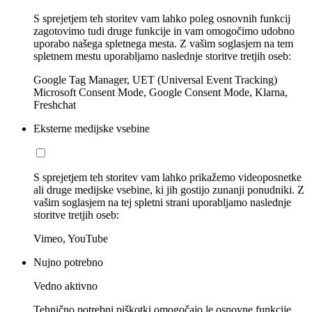
S sprejetjem teh storitev vam lahko poleg osnovnih funkcij
zagotovimo tudi druge funkcije in vam omogočimo udobno
uporabo našega spletnega mesta. Z vašim soglasjem na tem
spletnem mestu uporabljamo naslednje storitve tretjih oseb:
Google Tag Manager, UET (Universal Event Tracking)
Microsoft Consent Mode, Google Consent Mode, Klarna,
Freshchat
Eksterne medijske vsebine
S sprejetjem teh storitev vam lahko prikažemo videoposnetke
ali druge medijske vsebine, ki jih gostijo zunanji ponudniki. Z
vašim soglasjem na tej spletni strani uporabljamo naslednje
storitve tretjih oseb:
Vimeo, YouTube
Nujno potrebno
Vedno aktivno
Tehnično potrebni piškotki omogočajo le osnovne funkcije