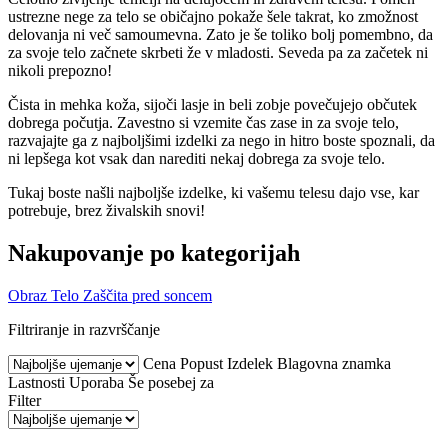
ustrezne nege za telo se običajno pokaže šele takrat, ko zmožnost
delovanja ni več samoumevna. Zato je še toliko bolj pomembno, da
za svoje telo začnete skrbeti že v mladosti. Seveda pa za začetek ni
nikoli prepozno!
Čista in mehka koža, sijoči lasje in beli zobje povečujejo občutek
dobrega počutja. Zavestno si vzemite čas zase in za svoje telo,
razvajajte ga z najboljšimi izdelki za nego in hitro boste spoznali, da
ni lepšega kot vsak dan narediti nekaj dobrega za svoje telo.
Tukaj boste našli najboljše izdelke, ki vašemu telesu dajo vse, kar
potrebuje, brez živalskih snovi!
Nakupovanje po kategorijah
Obraz
Telo
Zaščita pred soncem
Filtriranje in razvrščanje
Cena
Popust
Izdelek
Blagovna znamka
Lastnosti
Uporaba
Še posebej za
Filter