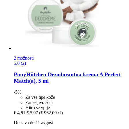
2 možnosti
5.0 (2)
PonyHütchen
Dezodorantna krema A Perfect
Match(a), 5 ml
-5%
Za vse tipe kože
Zanesljivo ščiti
Hitro se vpije
€ 4,81
€ 5,07
(€ 962,00 / l)
Dostava do 11 avgust