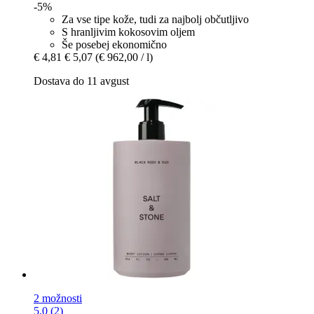
-5%
Za vse tipe kože, tudi za najbolj občutljivo
S hranljivim kokosovim oljem
Še posebej ekonomično
€ 4,81
€ 5,07
(€ 962,00 / l)
Dostava do 11 avgust
2 možnosti
5.0 (2)