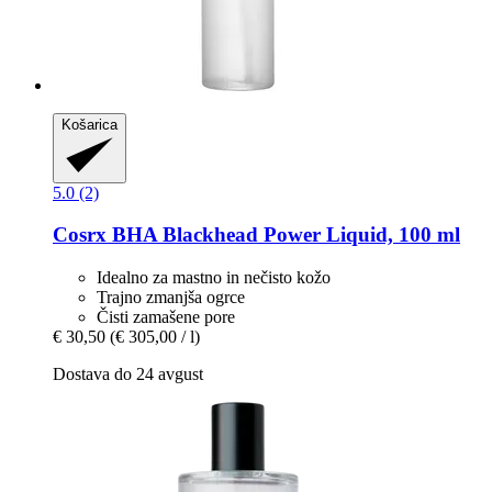
Košarica
5.0 (2)
Cosrx
BHA Blackhead Power Liquid, 100 ml
Idealno za mastno in nečisto kožo
Trajno zmanjša ogrce
Čisti zamašene pore
€ 30,50
(€ 305,00 / l)
Dostava do 24 avgust