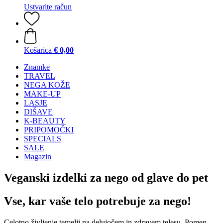
Ustvarite račun
Košarica
€ 0,00
Znamke
TRAVEL
NEGA KOŽE
MAKE-UP
LASJE
DIŠAVE
K-BEAUTY
PRIPOMOČKI
SPECIALS
SALE
Magazin
Veganski izdelki za nego od glave do pet
Vse, kar vaše telo potrebuje za nego!
Celotno življenje temelji na delujočem in zdravem telesu. Pomen