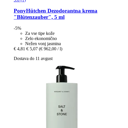
PonyHütchen
Dezodorantna krema
"Blütenzauber", 5 ml
-5%
Za vse tipe kože
Zelo ekonomično
Nežen vonj jasmina
€ 4,81
€ 5,07
(€ 962,00 / l)
Dostava do 11 avgust