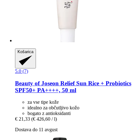
Košarica
5.0 (7)
Beauty of Joseon
Relief Sun Rice + Probiotics
SPF50+ PA++++, 50 ml
za vse tipe kože
idealno za občutljivo kožo
bogato z antioksidanti
€ 21,33
(€ 426,60 / l)
Dostava do 11 avgust