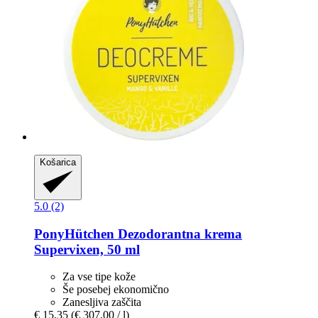
Košarica
5.0 (2)
PonyHütchen
Dezodorantna krema
Supervixen, 50 ml
Za vse tipe kože
Še posebej ekonomično
Zanesljiva zaščita
€ 15,35
(€ 307,00 / l)