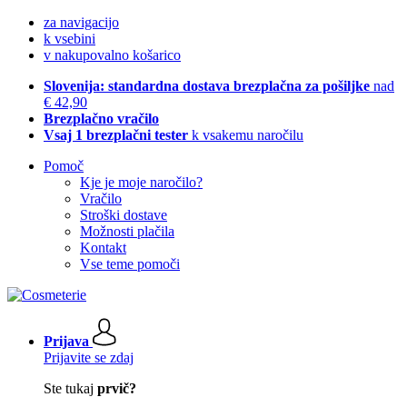
za navigacijo
k vsebini
v nakupovalno košarico
Slovenija: standardna dostava brezplačna za pošiljke
nad
€ 42,90
Brezplačno vračilo
Vsaj 1 brezplačni tester
k vsakemu naročilu
Pomoč
Kje je moje naročilo?
Vračilo
Stroški dostave
Možnosti plačila
Kontakt
Vse teme pomoči
Prijava
Prijavite se zdaj
Ste tukaj
prvič?