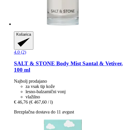
Košarica
4.0 (2)
SALT & STONE
Body Mist Santal & Vetiver,
100 ml
Najbolj prodajano
za vsak tip kože
lesno-balzamični vonj
vlažilno
€ 46,76
(€ 467,60 / l)
Brezplačna dostava do 11 avgust