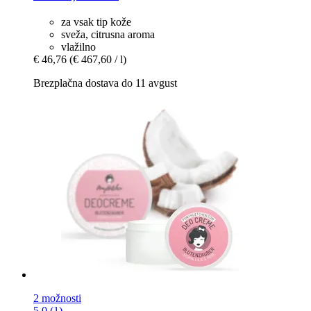
za vsak tip kože
sveža, citrusna aroma
vlažilno
€ 46,76
(€ 467,60 / l)
Brezplačna dostava do 11 avgust
2 možnosti
5.0 (1)