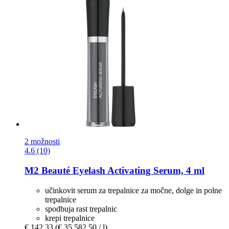
2 možnosti
4.6 (10)
M2 Beauté
Eyelash Activating Serum, 4 ml
učinkovit serum za trepalnice za močne, dolge in polne
trepalnice
spodbuja rast trepalnic
krepi trepalnice
€ 142,33
(€ 35.582,50 / l)