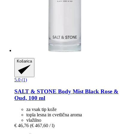
Košarica
5.0 (1)
SALT & STONE
Body Mist Black Rose &
Oud, 100 ml
za vsak tip kože
topla lesna in cvetlična aroma
vlažilno
€ 46,76
(€ 467,60 / l)