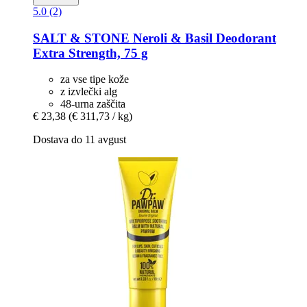
5.0 (2)
SALT & STONE
Neroli & Basil Deodorant
Extra Strength, 75 g
za vse tipe kože
z izvlečki alg
48-urna zaščita
€ 23,38
(€ 311,73 / kg)
Dostava do 11 avgust