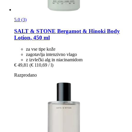
5.0 (3)
SALT & STONE
Bergamot & Hinoki Body
Lotion, 450 ml
za vse tipe kože
zagotavlja intenzivno vlago
z izvlečki alg in niacinamidom
€ 49,81
(€ 110,69 / l)
Razprodano