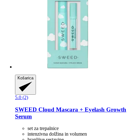
Košarica
5.0 (2)
SWEED
Cloud Mascara + Eyelash Growth
Serum
set za trepalnice
intenzivna dolžina in volumen
hranljive sestavine