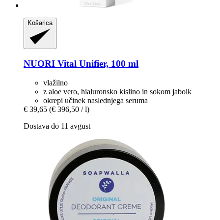
Košarica
NUORI
Vital Unifier, 100 ml
vlažilno
z aloe vero, hialuronsko kislino in sokom jabolk
okrepi učinek naslednjega seruma
€ 39,65
(€ 396,50 / l)
Dostava do 11 avgust