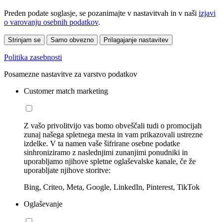
Preden podate soglasje, se pozanimajte v nastavitvah in v naši
izjavi
o varovanju osebnih podatkov
.
Strinjam se
Samo obvezno
Prilagajanje nastavitev
Politika zasebnosti
Posamezne nastavitve za varstvo podatkov
Customer match marketing
Z vašo privolitvijo vas bomo obveščali tudi o promocijah
zunaj našega spletnega mesta in vam prikazovali ustrezne
izdelke. V ta namen vaše šifrirane osebne podatke
sinhroniziramo z naslednjimi zunanjimi ponudniki in
uporabljamo njihove spletne oglaševalske kanale, če že
uporabljate njihove storitve:
Bing, Criteo, Meta, Google, LinkedIn, Pinterest, TikTok
Oglaševanje