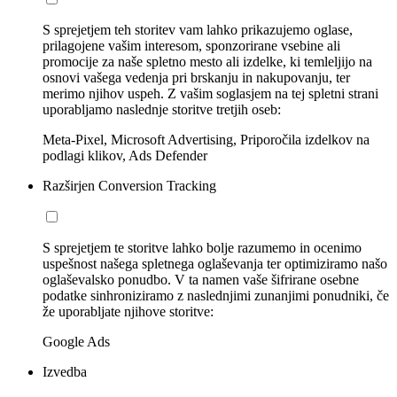
S sprejetjem teh storitev vam lahko prikazujemo oglase,
prilagojene vašim interesom, sponzorirane vsebine ali
promocije za naše spletno mesto ali izdelke, ki temleljijo na
osnovi vašega vedenja pri brskanju in nakupovanju, ter
merimo njihov uspeh. Z vašim soglasjem na tej spletni strani
uporabljamo naslednje storitve tretjih oseb:
Meta-Pixel, Microsoft Advertising, Priporočila izdelkov na
podlagi klikov, Ads Defender
Razširjen Conversion Tracking
S sprejetjem te storitve lahko bolje razumemo in ocenimo
uspešnost našega spletnega oglaševanja ter optimiziramo našo
oglaševalsko ponudbo. V ta namen vaše šifrirane osebne
podatke sinhroniziramo z naslednjimi zunanjimi ponudniki, če
že uporabljate njihove storitve:
Google Ads
Izvedba