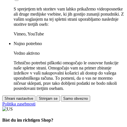
S sprejetjem teh storitev vam lahko prikažemo videoposnetke
ali druge medijske vsebine, ki jih gostijo zunanji ponudniki. Z
vašim soglasjem na tej spletni strani uporabljamo naslednje
storitve tretjih oseb:
Vimeo, YouTube
Nujno potrebno
Vedno aktivno
Tehnično potrebni piškotki omogočajo le osnovne funkcije
naše spletne strani. Omogočajo vam na primer zbiranje
izdelkov v vaši nakupovalni košarici ali dostop do vašega
uporabniškega računa. To pomeni, da o vas ne moremo
ničesar sklepati, prav tako dobljeni podatki ne bodo nikoli
posredovani tretjim osebam.
Shrani nastavitve
Strinjam se
Samo obvezno
Politika zasebnosti
Bist du im richtigen Shop?