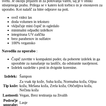
svetu. Je okolju prijazen in za potovanja varen, saj je v obliki
stisnjenega prahu. Prilega se v katero koli torbico in je enostaven za
uporabo. Kot nalašč za hitre odprave na poti.
svež videz las
doda volumen in teksturo
vključuje mini čopič in ogledalo
minimalni odpadki izdelkov
integrirana UV-zaščita
brez parabenov in sulfatov
100% vegansko
Navodila za uporabo
:
Čopič zavrtite v kompaktni puder, da poberete izdelek in ga
uporabite za nanašanje na lasišče, da odstranite naoljenost.
Izdelek razdelite s prsti in dvignite korenine.
Izdelek:
Šampon
Za vsak tip kože, Suha koža, Normalna koža, Oljna
Tip kože:
koža, Mešana koža, Zrela koža, Občutljiva koža,
Nečista koža
Lastnosti:
Vegan, Brez testiranja na živalih
Področje
Lasje
uporabe: