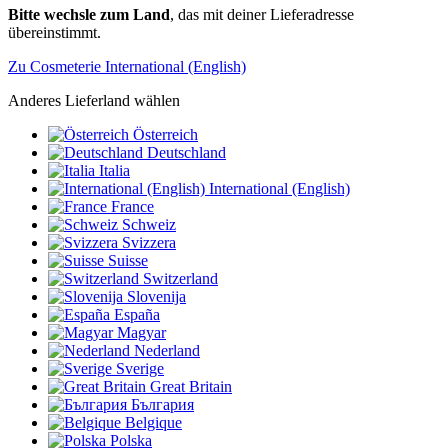
Bitte wechsle zum Land
, das mit deiner Lieferadresse
übereinstimmt.
Zu Cosmeterie International (English)
Anderes Lieferland wählen
Österreich
Deutschland
Italia
International (English)
France
Schweiz
Svizzera
Suisse
Switzerland
Slovenija
España
Magyar
Nederland
Sverige
Great Britain
България
Belgique
Polska