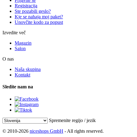
Prijavite se
Registracija
Ste pozabili geslo?
Kje se nahaja moj paket?
Unovčite kodo za popust
Izvedite več
Magazin
Salon
O nas
Naša skupina
Kontakt
Sledite nam na
Spremenite regijo / jezik
© 2010-2026
niceshops GmbH
- All rights reserved.