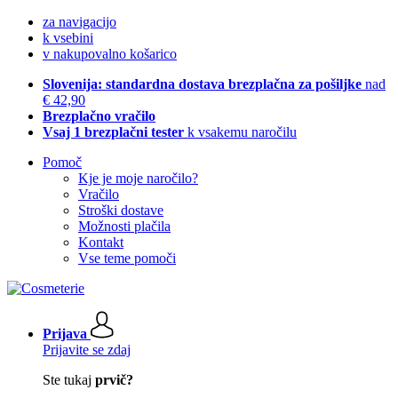
za navigacijo
k vsebini
v nakupovalno košarico
Slovenija: standardna dostava brezplačna za pošiljke
nad
€ 42,90
Brezplačno vračilo
Vsaj 1 brezplačni tester
k vsakemu naročilu
Pomoč
Kje je moje naročilo?
Vračilo
Stroški dostave
Možnosti plačila
Kontakt
Vse teme pomoči
Prijava
Prijavite se zdaj
Ste tukaj
prvič?