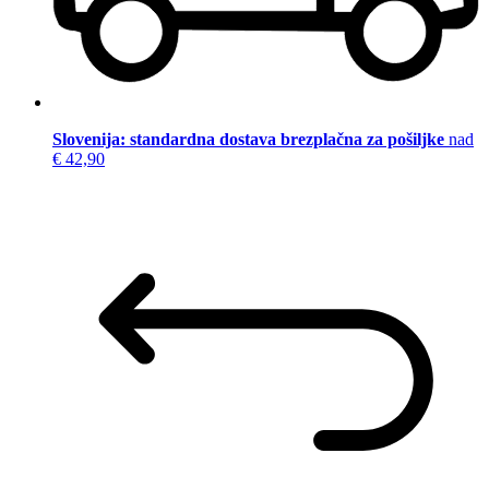
Slovenija: standardna dostava brezplačna za pošiljke
nad
€ 42,90