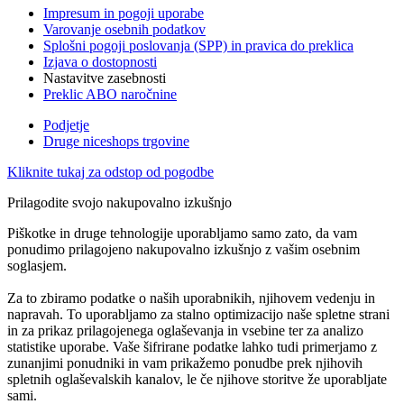
Impresum in pogoji uporabe
Varovanje osebnih podatkov
Splošni pogoji poslovanja (SPP) in pravica do preklica
Izjava o dostopnosti
Nastavitve zasebnosti
Preklic ABO naročnine
Podjetje
Druge niceshops trgovine
Kliknite tukaj za odstop od pogodbe
Prilagodite svojo nakupovalno izkušnjo
Piškotke in druge tehnologije uporabljamo samo zato, da vam
ponudimo prilagojeno nakupovalno izkušnjo z vašim osebnim
soglasjem.
Za to zbiramo podatke o naših uporabnikih, njihovem vedenju in
napravah. To uporabljamo za stalno optimizacijo naše spletne strani
in za prikaz prilagojenega oglaševanja in vsebine ter za analizo
statistike uporabe. Vaše šifrirane podatke lahko tudi primerjamo z
zunanjimi ponudniki in vam prikažemo ponudbe prek njihovih
spletnih oglaševalskih kanalov, le če njihove storitve že uporabljate
sami.