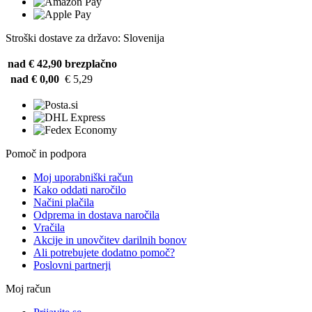
Stroški dostave za državo: Slovenija
nad € 42,90
brezplačno
nad € 0,00
€ 5,29
Pomoč in podpora
Moj uporabniški račun
Kako oddati naročilo
Načini plačila
Odprema in dostava naročila
Vračila
Akcije in unovčitev darilnih bonov
Ali potrebujete dodatno pomoč?
Poslovni partnerji
Moj račun