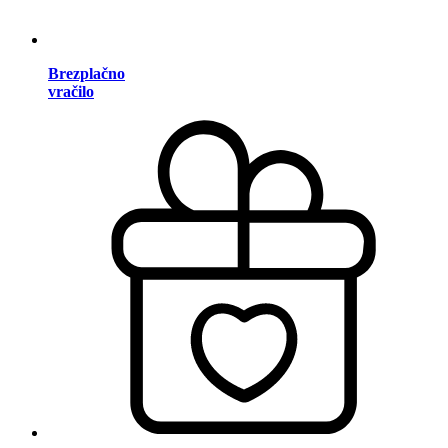
Brezplačno
vračilo