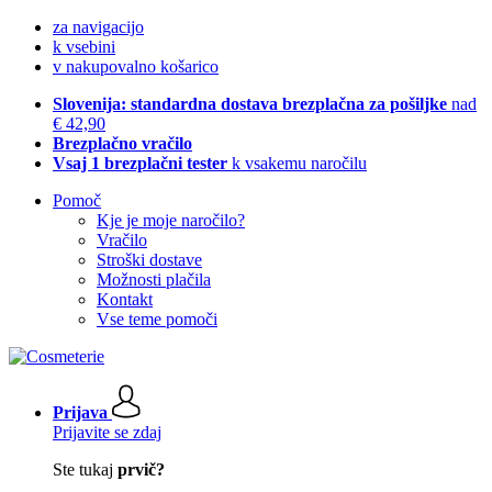
za navigacijo
k vsebini
v nakupovalno košarico
Slovenija: standardna dostava brezplačna za pošiljke
nad
€ 42,90
Brezplačno vračilo
Vsaj 1 brezplačni tester
k vsakemu naročilu
Pomoč
Kje je moje naročilo?
Vračilo
Stroški dostave
Možnosti plačila
Kontakt
Vse teme pomoči
Prijava
Prijavite se zdaj
Ste tukaj
prvič?