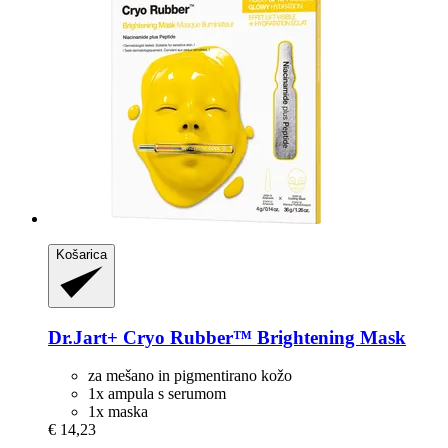
Košarica
Dr.Jart+
Cryo Rubber™ Brightening Mask
za mešano in pigmentirano kožo
1x ampula s serumom
1x maska
€ 14,23