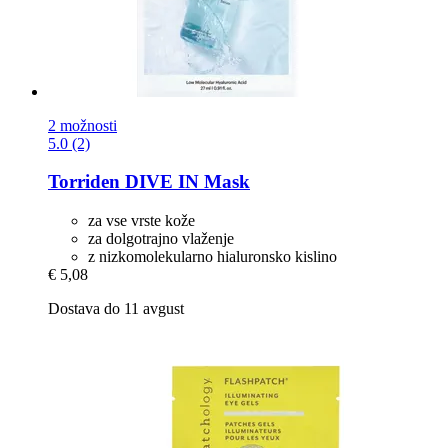
2 možnosti
5.0 (2)
Torriden
DIVE IN Mask
za vse vrste kože
za dolgotrajno vlaženje
z nizkomolekularno hialuronsko kislino
€ 5,08
Dostava do 11 avgust