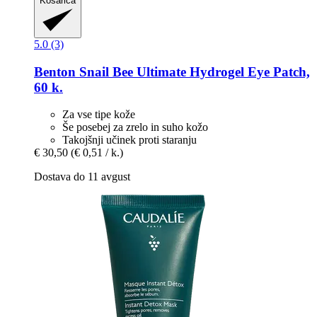
Košarica
5.0 (3)
Benton
Snail Bee Ultimate Hydrogel Eye Patch,
60 k.
Za vse tipe kože
Še posebej za zrelo in suho kožo
Takojšnji učinek proti staranju
€ 30,50
(€ 0,51 / k.)
Dostava do 11 avgust