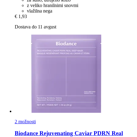
z veliko hranilnimi snovmi
vlažilna nega
€ 1,93
Dostava do 11 avgust
2 možnosti
Biodance
Rejuvenating Caviar PDRN Real