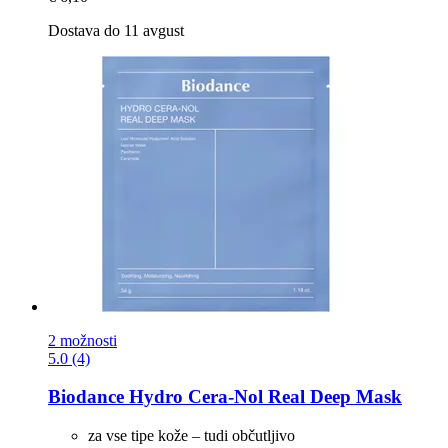
Dostava do 11 avgust
2 možnosti
5.0 (4)
Biodance
Hydro Cera-​Nol Real Deep Mask
za vse tipe kože – tudi občutljivo