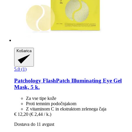
Košarica
5.0 (1)
Patchology
FlashPatch Illuminating Eye Gel
Mask, 5 k.
Za vse tipe kože
Proti temnim podočnjakom
Z vitaminom C in ekstraktom zelenega čaja
€ 12,20
(€ 2,44 / k.)
Dostava do 11 avgust