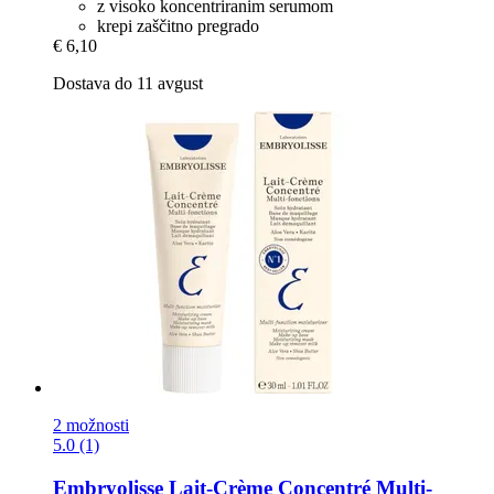
z visoko koncentriranim serumom
krepi zaščitno pregrado
€ 6,10
Dostava do 11 avgust
2 možnosti
5.0 (1)
Embryolisse
Lait-​Crème Concentré Multi-​