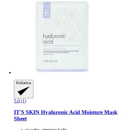
Košarica
5.0 (1)
IT'S SKIN
Hyaluronic Acid Moisture Mask
Sheet
za suho, utrujeno kožo