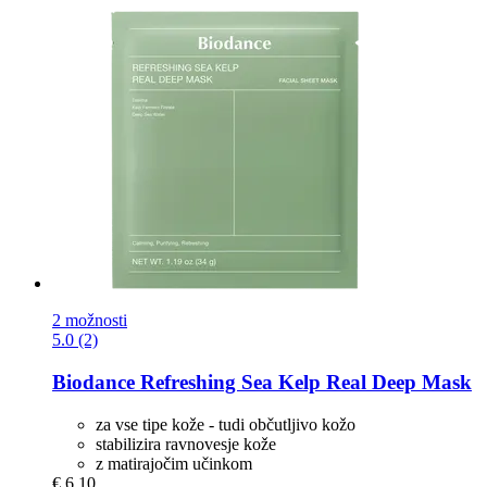
2 možnosti
5.0 (2)
Biodance
Refreshing Sea Kelp Real Deep Mask
za vse tipe kože - tudi občutljivo kožo
stabilizira ravnovesje kože
z matirajočim učinkom
€ 6,10