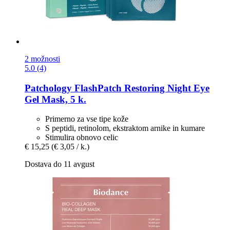
2 možnosti
5.0 (4)
Patchology
FlashPatch Restoring Night Eye
Gel Mask, 5 k.
Primerno za vse tipe kože
S peptidi, retinolom, ekstraktom arnike in kumare
Stimulira obnovo celic
€ 15,25
(€ 3,05 / k.)
Dostava do 11 avgust