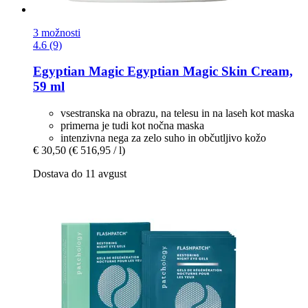
3 možnosti
4.6 (9)
Egyptian Magic
Egyptian Magic Skin Cream,
59 ml
vsestranska na obrazu, na telesu in na laseh kot maska
primerna je tudi kot nočna maska
intenzivna nega za zelo suho in občutljivo kožo
€ 30,50
(€ 516,95 / l)
Dostava do 11 avgust