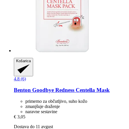
Košarica
4.8 (6)
Benton
Goodbye Redness Centella Mask
primerno za občutljivo, suho kožo
zmanjšuje draženje
naravne sestavine
€ 3,05
Dostava do 11 avgust