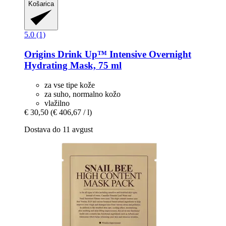
Košarica
5.0 (1)
Origins
Drink Up™ Intensive Overnight
Hydrating Mask, 75 ml
za vse tipe kože
za suho, normalno kožo
vlažilno
€ 30,50
(€ 406,67 / l)
Dostava do 11 avgust