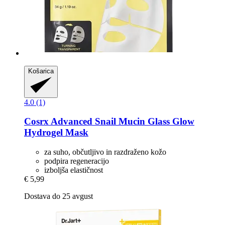
Košarica
4.0 (1)
Cosrx
Advanced Snail Mucin Glass Glow
Hydrogel Mask
za suho, občutljivo in razdraženo kožo
podpira regeneracijo
izboljša elastičnost
€ 5,99
Dostava do 25 avgust