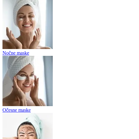
Nočne maske
Očesne maske