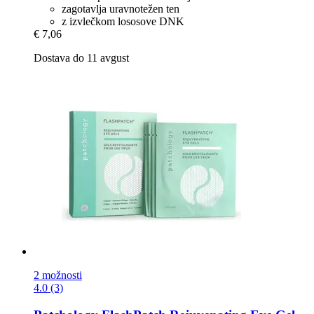
zagotavlja uravnotežen ten
z izvlečkom lososove DNK
€ 7,06
Dostava do 11 avgust
2 možnosti
4.0 (3)