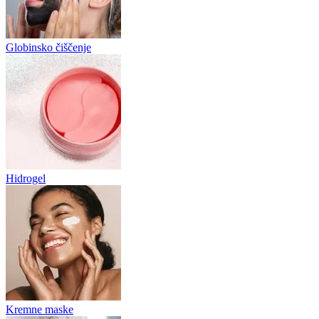
Globinsko čiščenje
Hidrogel
Kremne maske