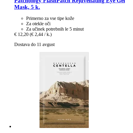
Patchology
FlashPatch Rejuvenating Eye Gel
Mask, 5 k.
Primerno za vse tipe kože
Za otekle oči
Za učinek potrebnih le 5 minut
€ 12,20
(€ 2,44 / k.)
Dostava do 11 avgust