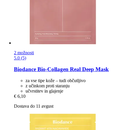
2 možnosti
5.0 (5)
Biodance
Bio-​Collagen Real Deep Mask
za vse tipe kože – tudi občutljivo
z učinkom proti staranju
učvrstitev in glajenje
€ 6,10
Dostava do 11 avgust